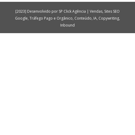
[2023] Desenvolvido por SP Click Agência | Vendas, Sites SEO
Google, Tráfego Pago e Orgânico, Conteúdo, IA, Copywriting,
Inbound