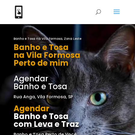
Tocador
de
Banho e Tosa na Vila Formosa, Zona Leste
vídeo
Banho e Tosa
na Vila Formosa
Perto de mim
Agendar
Banho e Tosa
Rua Anga, Vila Formosa, SP
Agendar
Banho e Tosa
com Leva e Traz
Banho e Tosa Perto de Você