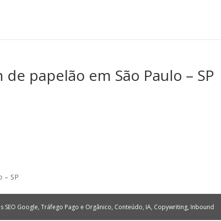
 de papelão em São Paulo – SP
o – SP
tes SEO Google, Tráfego Pago e Orgânico, Conteúdo, IA, Copywriting, Inbound