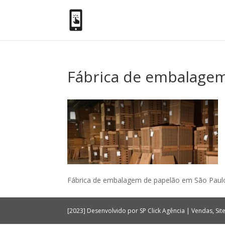
Fábrica de embalagem
Fábrica de embalagem de papelão em São Paul
[2023] Desenvolvido por SP Click Agência | Vendas, Si