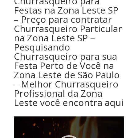
Churrasqueiro para
Festas na Zona Leste SP
– Preço para contratar
Churrasqueiro Particular
na Zona Leste SP –
Pesquisando
Churrasqueiro para sua
Festa Perto de Você na
Zona Leste de São Paulo
– Melhor Churrasqueiro
Profissional da Zona
Leste você encontra aqui
Tocador
de
vídeo