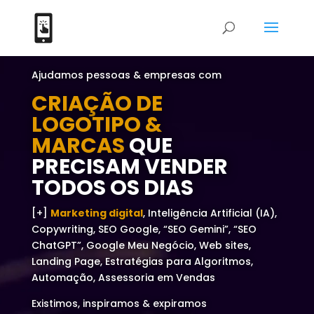
Tocador
Ajudamos pessoas & empresas com
de
vídeo
CRIAÇÃO DE
LOGOTIPO &
MARCAS
QUE
PRECISAM VENDER
TODOS OS DIAS
[+]
Marketing digital
, Inteligência Artificial (IA),
Copywriting, SEO Google, “SEO Gemini”, “SEO
ChatGPT”, Google Meu Negócio, Web sites,
Landing Page, Estratégias para Algoritmos,
Automação, Assessoria em Vendas
Existimos, inspiramos & expiramos