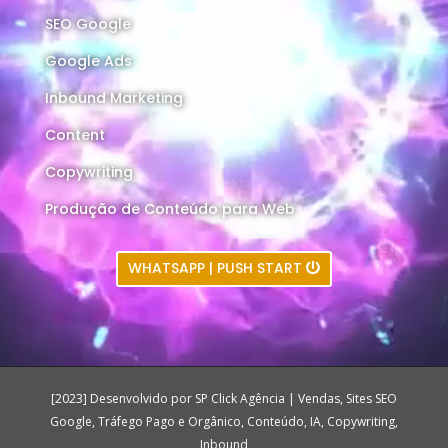
SEO Google
Google Ads
Inbound Marketing
Content
Copywriting
Produção de Conteúdo para Web
WHATSAPP | PUSH START
[2023] Desenvolvido por SP Click Agência | Vendas, Sites SEO
Google, Tráfego Pago e Orgânico, Conteúdo, IA, Copywriting,
Inbound