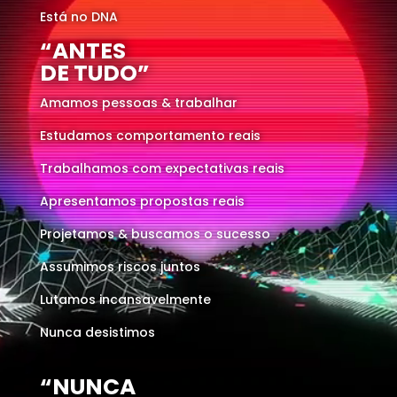
Está no DNA
vídeo
“ANTES
DE TUDO”
Amamos pessoas & trabalhar
Estudamos comportamento reais
Trabalhamos com expectativas reais
Apresentamos propostas reais
Projetamos & buscamos o sucesso
Assumimos riscos juntos
Lutamos incansavelmente
Nunca desistimos
“NUNCA