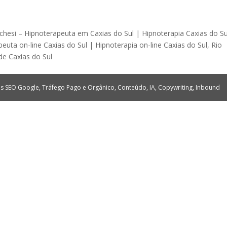
chesi – Hipnoterapeuta em Caxias do Sul | Hipnoterapia Caxias do Su
euta on-line Caxias do Sul | Hipnoterapia on-line Caxias do Sul, Rio
de Caxias do Sul
tes SEO Google, Tráfego Pago e Orgânico, Conteúdo, IA, Copywriting, Inbound