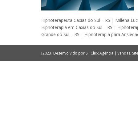
Hipnoterapeuta Caxias do Sul – RS | Millena Luc
Hipnoterapia em Caxias do Sul – RS | Hipnoterap
Grande do Sul – RS | Hipnoterapia para Ansieda
[2023] Desenvolvido por SP Click Agência | Vendas, Si