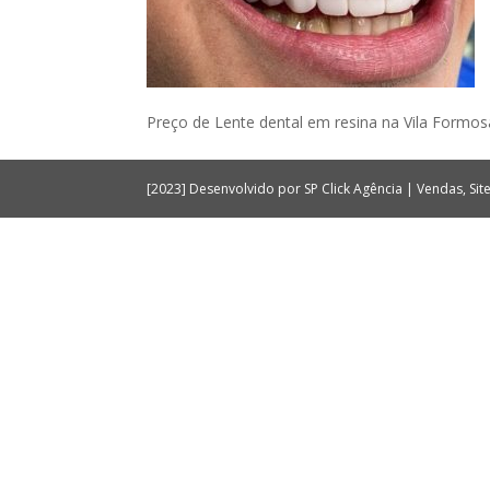
Preço de Lente dental em resina na Vila Formo
[2023] Desenvolvido por SP Click Agência | Vendas, Si