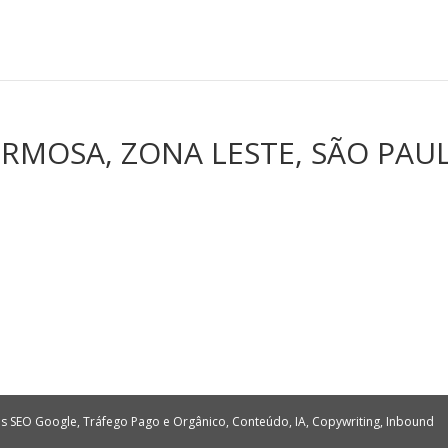
ORMOSA, ZONA LESTE, SÃO PAU
tes SEO Google, Tráfego Pago e Orgânico, Conteúdo, IA, Copywriting, Inbound