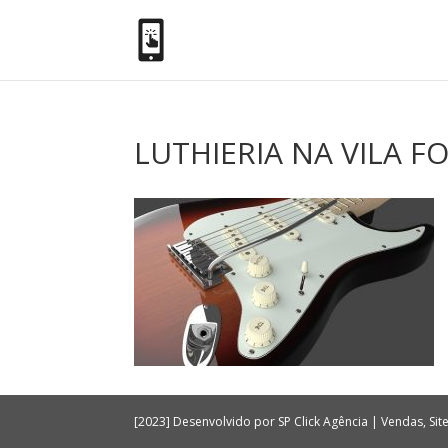
LUTHIERIA NA VILA F
[2023] Desenvolvido por SP Click Agência | Vendas, Si