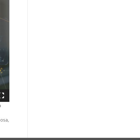
a
mosa,