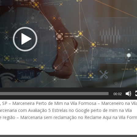
00:02
– Marceneira Perto de Mim na Vila Formosa – Marceneiro na Vil
cenaria com Avaliação 5 Estrelas no Google perto de mim na Vila
e região – Marcenaria sem reclamação no Reclame Aqui na Vila For