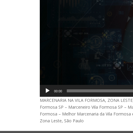
00:00
MARCENARIA NA VILA FORMOSA, ZONA LESTE, SP 
Formosa SP – Marceneiro Vila Formosa SP – Mar
Formosa – Melhor Marcenaria da Vila Formosa 
Zona Leste, São Paulo