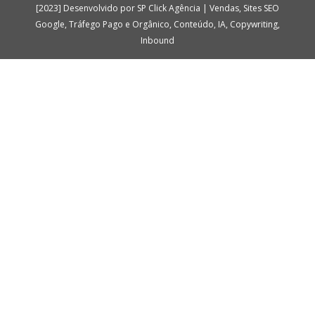
[2023] Desenvolvido por SP Click Agência | Vendas, Sites SEO
Google, Tráfego Pago e Orgânico, Conteúdo, IA, Copywriting,
Inbound