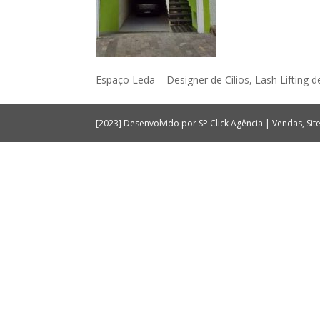
Espaço Leda – Designer de Cílios, Lash Lifting 
[2023] Desenvolvido por SP Click Agência | Vendas, Si