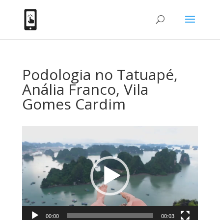
Podologia no Tatuapé,
Anália Franco, Vila
Gomes Cardim
Tocador
de
vídeo
00:00
00:03