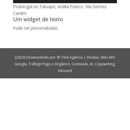
Podologia no Tatuapé, Anália Franco, Vila Gomes
Cardim
Um widget de texto
Pode ser personalizado.
[2023] Desenvolvido por SP Click Agência | Vendas, Sites SEO
Google, Tráfego Pago e Orgânico, Conteúdo, IA, Copywriting,
Inbound