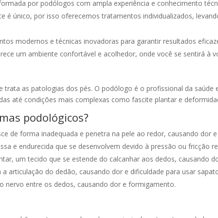
formada por podólogos com ampla experiência e conhecimento técnic
e é único, por isso oferecemos tratamentos individualizados, levan
tos modernos e técnicas inovadoras para garantir resultados eficaz
rece um ambiente confortável e acolhedor, onde você se sentirá à v
 e trata as patologias dos pés. O podólogo é o profissional da saúde
as até condições mais complexas como fascite plantar e deformidad
emas podológicos?
ce de forma inadequada e penetra na pele ao redor, causando dor e
ssa e endurecida que se desenvolvem devido à pressão ou fricção re
antar, um tecido que se estende do calcanhar aos dedos, causando do
 articulação do dedão, causando dor e dificuldade para usar sapato
 nervo entre os dedos, causando dor e formigamento.