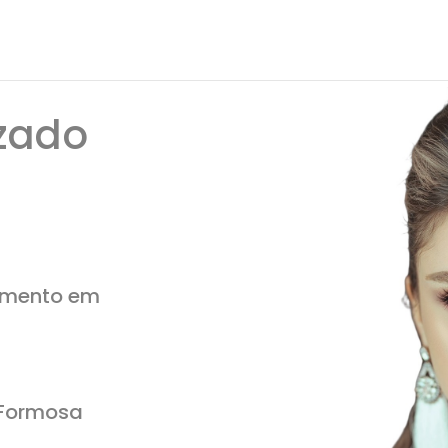
izado
dimento em
 Formosa