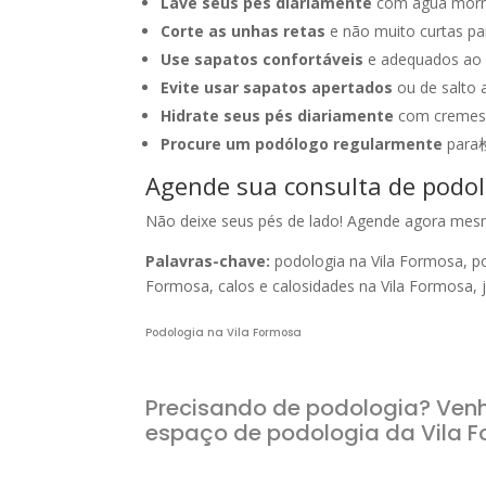
Lave seus pés diariamente
com água morna
Corte as unhas retas
e não muito curtas pa
Use sapatos confortáveis
e adequados ao s
Evite usar sapatos apertados
ou de salto 
Hidrate seus pés diariamente
com cremes e
Procure um podólogo regularmente
para检
Agende sua consulta de podol
Não deixe seus pés de lado! Agende agora mes
Palavras-chave:
podologia na Vila Formosa, po
Formosa, calos e calosidades na Vila Formosa,
Podologia na Vila Formosa
Precisando de podologia? Venh
espaço de podologia da Vila F