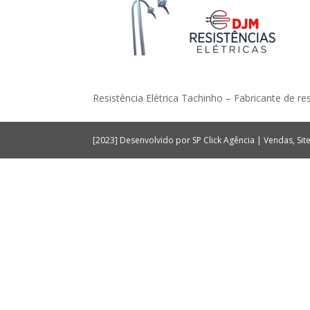
Resistência Elétrica Tachinho – Fabricante de re
[2023] Desenvolvido por SP Click Agência | Vendas, Si