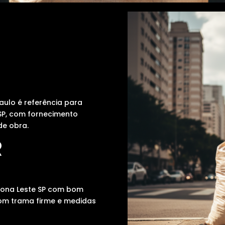
aulo é referência para
 SP, com fornecimento
de obra.
R
 Zona Leste SP com bom
 com trama firme e medidas