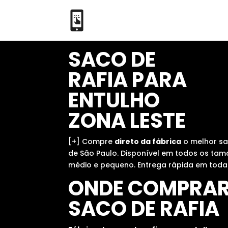
SACO DE
RAFIA PARA
ENTULHO
ZONA LESTE
[+] Compre
direto da fábrica
o melhor sa
de São Paulo. Disponível em todos os tam
médio e pequeno. Entrega rápida em toda
ONDE COMPRA
SACO DE RAFIA