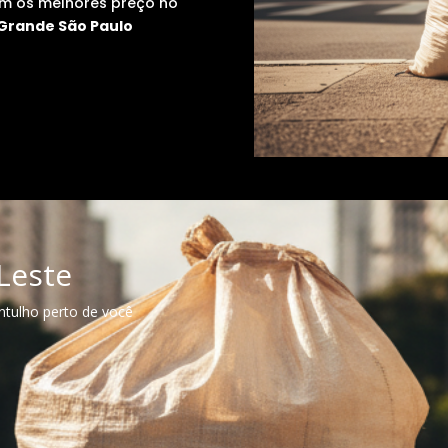
m os melhores preço no
Grande São Paulo
 Leste
ntulho perto de você