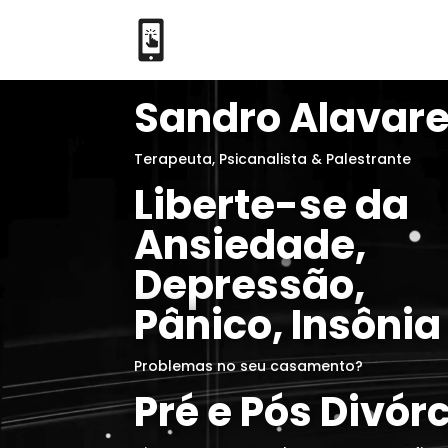
Tocador
Sandro Alavar
de
vídeo
Terapeuta, Psicanalista & Palestrante
Liberte-se da
Ansiedade,
Depressão,
Pânico, Insônia
Problemas no seu casamento?
Pré e Pós Divór