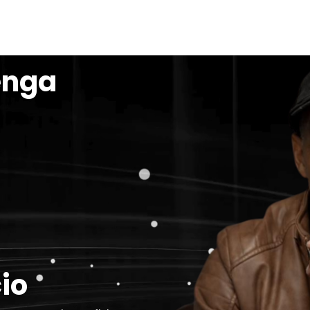
enga
cio